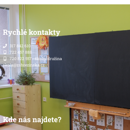
Rychlé kontakty
317 842 610
722 457 888
720 822 557 - školní družina
skola@zsbrezinska.cz
Kde nás najdete?