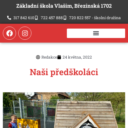
Přeskočit
Základní škola Vlašim, Březinská 1702
na
obsah
317 842 610
722 457 888
720 822 557 - školní družina
F
I
a
n
c
s
e
t
b
a
Redakce
24 května, 2022
o
g
o
r
Naši předškoláci
k
a
m