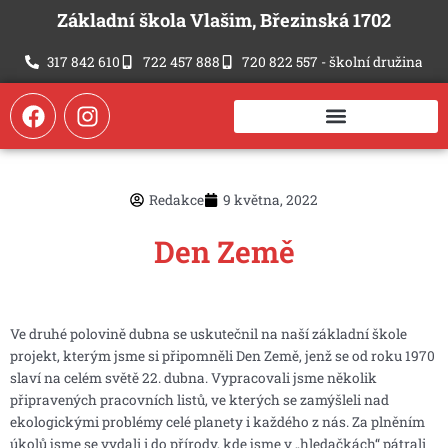
Přeskočit
Základní škola Vlašim, Březinská 1702
na
obsah
317 842 610
722 457 888
720 822 557 - školní družina
F
I
a
n
c
s
e
t
b
a
Redakce
9 května, 2022
o
g
o
r
Den Země
k
a
m
Ve druhé polovině dubna se uskutečnil na naší základní škole
projekt, kterým jsme si připomněli Den Země, jenž se od roku 1970
slaví na celém světě 22. dubna. Vypracovali jsme několik
připravených pracovních listů, ve kterých se zamýšleli nad
ekologickými problémy celé planety i každého z nás. Za plněním
úkolů jsme se vydali i do přírody, kde jsme v „hledačkách“ pátrali