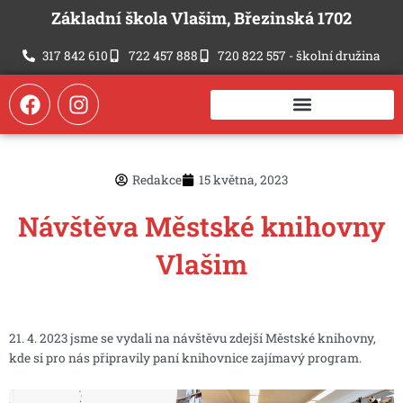
Přeskočit
Základní škola Vlašim, Březinská 1702
na
obsah
317 842 610
722 457 888
720 822 557 - školní družina
F
I
a
n
c
s
e
t
b
a
Redakce
15 května, 2023
o
g
o
r
Návštěva Městské knihovny
k
a
m
Vlašim
21. 4. 2023 jsme se vydali na návštěvu zdejší Městské knihovny,
kde si pro nás připravily paní knihovnice zajímavý program.