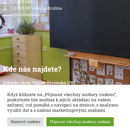
722 457 888
720 822 557 - školní družina
skola@zsbrezinska.cz
Kde nás najdete?
Základní škola Vlašim, Březinská 1702
Březinská 1702
Když kliknete na „Přijmout všechny soubory cookies“,
258 01 Vlašim
poskytnete tím souhlas k jejich ukládání na vašem
zařízení, což pomáhá s navigací na stránce, s analýzou
využití dat a s našimi marketingovými snahami.
Nastavit cookies
Přijmout všechny soubory cookies