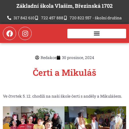
Přeskočit
Základní škola Vlašim, Březinská 1702
na
obsah
317 842 610
722 457 888
720 822 557 - školní družina
F
I
a
n
c
s
e
t
b
a
Redakce
30 prosince, 2024
o
g
o
r
Čerti a Mikuláš
k
a
m
Ve čtvrtek 5. 12. chodili na naší škole čerti s anděly a Mikulášem.